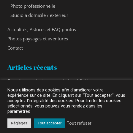
Photo professionnelle
Studio à domicile / extérieur
Actualités, Astuces et FAQ photos
Photos paysages et aventures
Contact
Articles récents
Des séances photo de couple inoubliables
13 novembre 2023
Nous utilisons des cookies afin d'améliorer votre
expérience sur ce site. En cliquant sur "Tout accepter", vous
L’importance des photos produits pour mon e-commerce
acceptez l'intégralité des cookies. Pour limiter les cookies
3 juin 2023
sélectionnés, vous pouvez vous rendez dans les
paramètres
Conseils pour une séance photo de grossesse réussie
11 avril 2023
Tout refuser
Réglages
Tout accepter